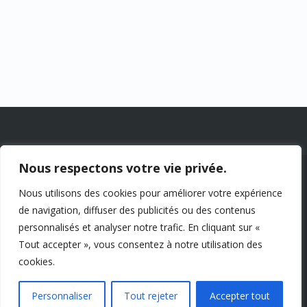
Nous respectons votre vie privée.
© 2026 Chalets Lac à la Truite Inc. —
Nous utilisons des cookies pour améliorer votre expérience
1961 Chemin de la Montagne, Sainte-
de navigation, diffuser des publicités ou des contenus
Agathe-des-Monts (Québec) J8C 0J6
personnalisés et analyser notre trafic. En cliquant sur «
-
Certificats CITQ : 258053, 211934,
Tout accepter », vous consentez à notre utilisation des
258101, 323182, 323309 — NEQ
cookies.
1162665716 Tous droits réservés.
Politique de confidentialité.
Personnaliser
Tout rejeter
Accepter tout