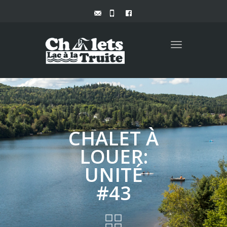
Toggle
navigation
CHALET À
LOUER:
UNITÉ
#43