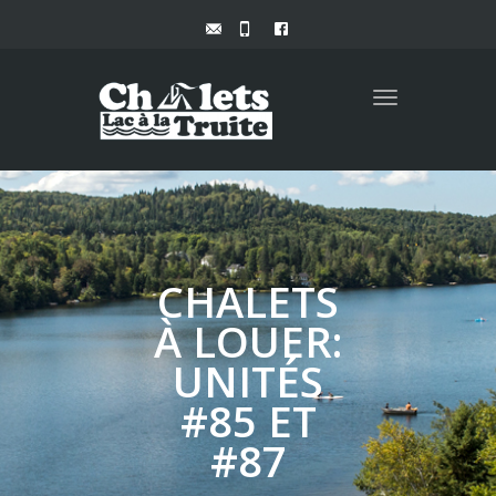
Toggle
navigation
CHALETS
À LOUER:
UNITÉS
#85 ET
#87