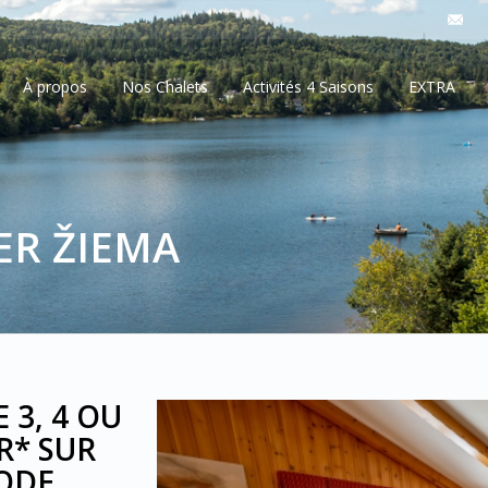
À propos
Nos Chalets
Activités 4 Saisons
EXTRA
ER ŽIEMA
 3, 4 OU
R* SUR
ODE