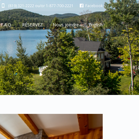
(819) 321-2222 ou/or 1-877-700-2221
Facebook
F.A.Q.
RÉSERVEZ
Nous joindre
English