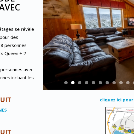
 AVEC
étages se révèle
 pour des
à 8 personnes
its Queen + 2
2 personnes avec
nnes incluant les
NUIT
cliquez ici pour
NES
NUIT