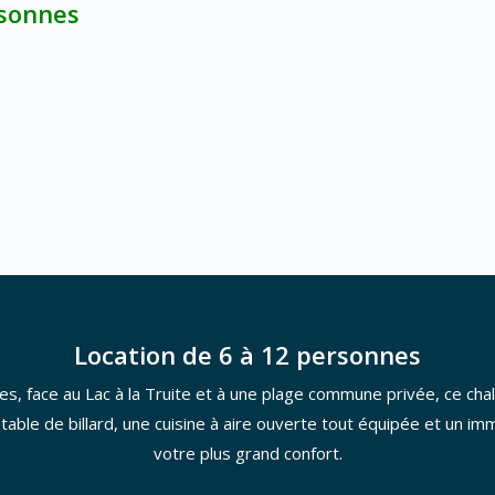
rsonnes
Location de 6 à 12 personnes
s, face au Lac à la Truite et à une plage commune privée, ce cha
t, table de billard, une cuisine à aire ouverte tout équipée et u
votre plus grand confort.