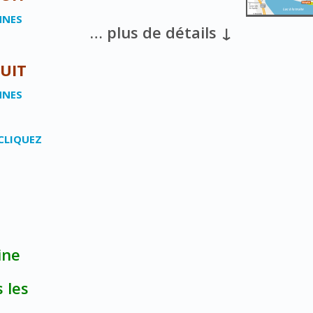
NNES
… plus de détails ↓
NUIT
NNES
CLIQUEZ
ine
 les